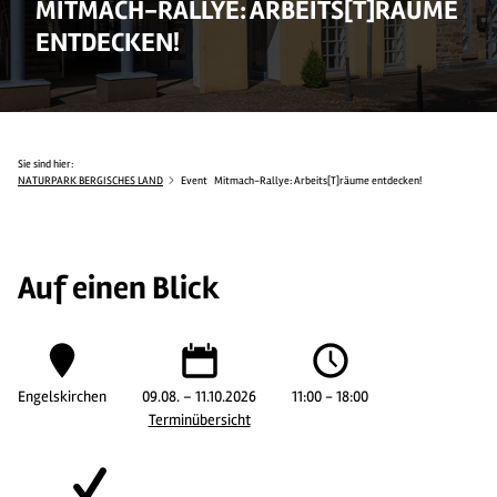
MITMACH-RALLYE: ARBEITS[T]RÄUME
ENTDECKEN!
Sie sind hier:
NATURPARK BERGISCHES LAND
Event
Mitmach-Rallye: Arbeits[T]räume entdecken!
Auf einen Blick
Engelskirchen
09.08. – 11.10.2026
11:00 - 18:00
Terminübersicht