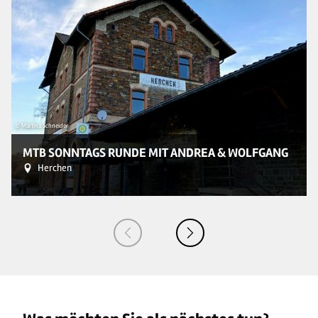
© Martina Schneider
© 
MTB SONNTAGS RUNDE MIT ANDREA & WOLFGANG
Herchen