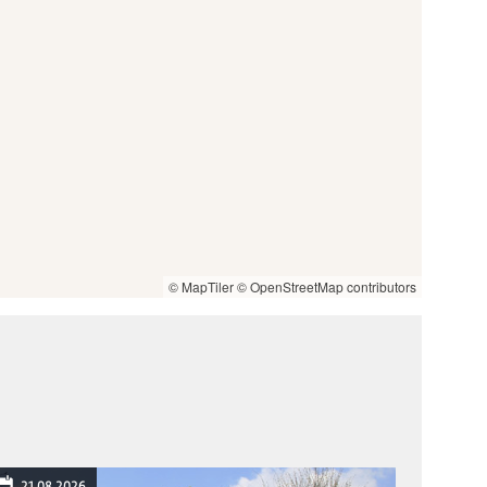
© MapTiler
© OpenStreetMap contributors
21.08.2026
22.08