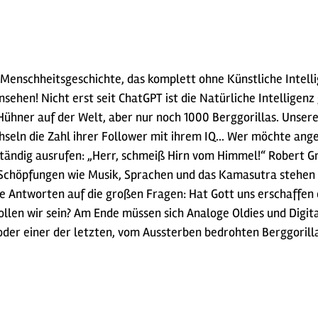
nschheitsgeschichte, das komplett ohne Künstliche Intelligen
 ansehen! Nicht erst seit ChatGPT ist die Natürliche Intellig
n Hühner auf der Welt, aber nur noch 1000 Berggorillas. Un
chseln die Zahl ihrer Follower mit ihrem IQ… Wer möchte an
tändig ausrufen: „Herr, schmeiß Hirn vom Himmel!“ Robert Gri
e Schöpfungen wie Musik, Sprachen und das Kamasutra stehen 
de Antworten auf die großen Fragen: Hat Gott uns erschaffen 
ollen wir sein? Am Ende müssen sich Analoge Oldies und Digit
der einer der letzten, vom Aussterben bedrohten Berggorillas