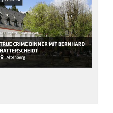
Das Bergische / David Bosbach
TRUE CRIME DINNER MIT BERNHARD
RÄUB
HATTERSCHEIDT
DIGG
Altenberg
Sch