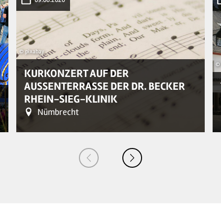
© pixabay
© 
KURKONZERT AUF DER
AUSSENTERRASSE DER DR. BECKER R
HEIN-SIEG-KLINIK
Nümbrecht