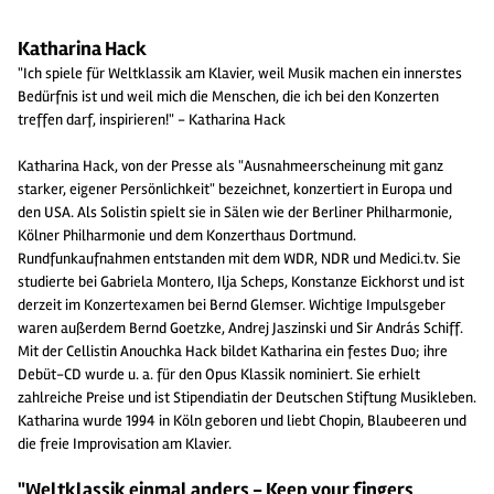
Katharina Hack
"Ich spiele für Weltklassik am Klavier, weil Musik machen ein innerstes
Bedürfnis ist und weil mich die Menschen, die ich bei den Konzerten
treffen darf, inspirieren!" - Katharina Hack
Katharina Hack, von der Presse als "Ausnahmeerscheinung mit ganz
starker, eigener Persönlichkeit" bezeichnet, konzertiert in Europa und
den USA. Als Solistin spielt sie in Sälen wie der Berliner Philharmonie,
Kölner Philharmonie und dem Konzerthaus Dortmund.
Rundfunkaufnahmen entstanden mit dem WDR, NDR und Medici.tv. Sie
studierte bei Gabriela Montero, Ilja Scheps, Konstanze Eickhorst und ist
derzeit im Konzertexamen bei Bernd Glemser. Wichtige Impulsgeber
waren außerdem Bernd Goetzke, Andrej Jaszinski und Sir András Schiff.
Mit der Cellistin Anouchka Hack bildet Katharina ein festes Duo; ihre
Debüt-CD wurde u. a. für den Opus Klassik nominiert. Sie erhielt
zahlreiche Preise und ist Stipendiatin der Deutschen Stiftung Musikleben.
Katharina wurde 1994 in Köln geboren und liebt Chopin, Blaubeeren und
die freie Improvisation am Klavier.
"Weltklassik einmal anders - Keep your fingers