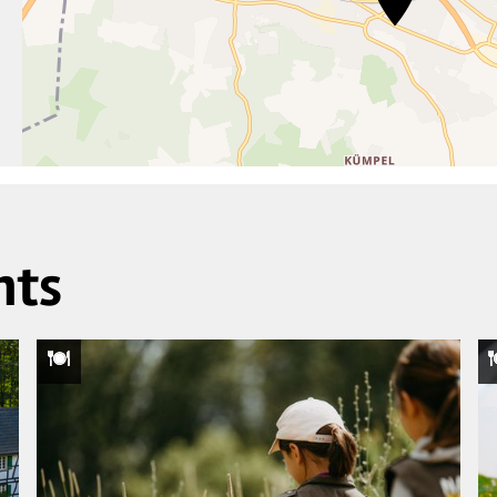
7
2
nts