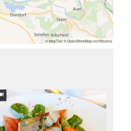
2
7
© MapTiler
© OpenStreetMap contributors