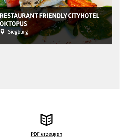
© Kaufland/ 
RESTAURANT FRIENDLY CITYHOTEL
OKTOPUS
CAFÉ
Siegburg
Kü
PDF erzeugen