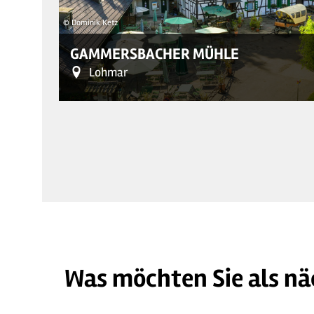
© Dominik Ketz
GAMMERSBACHER MÜHLE
Lohmar
Was möchten Sie als nä
©
| Dominik Ketz