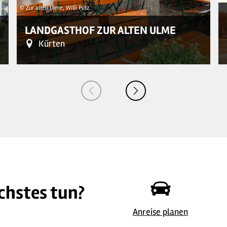
© Zur alten Ulme, Willi Pütz
LANDGASTHOF ZUR ALTEN ULME
Kürten
chstes tun?
©
| Zur alten Ulme, Willi Pütz
© 
Anreise planen