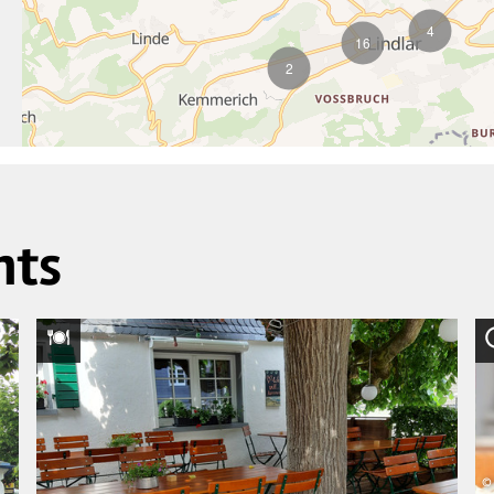
4
16
2
nts
© 