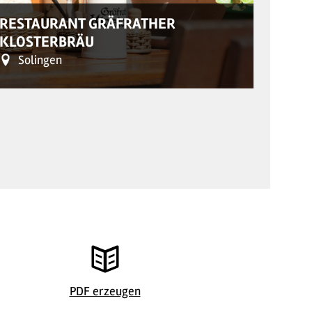
© Hotel Zur 
RESTAURANT GRÄFRATHER
KLOSTERBRÄU
REST
Solingen
Nü
Restaurant Gräfrather Klosterbräu
© Hotel Zur 
PDF erzeugen