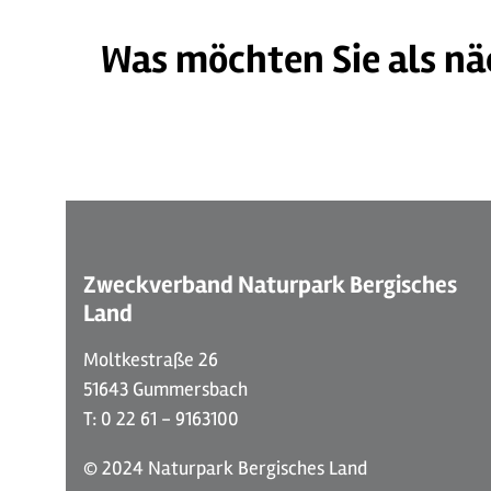
Was möchten Sie als nä
©
| Dominik Ketz
Zweckverband Naturpark Bergisches
Land
Moltkestraße 26
51643 Gummersbach
T: 0 22 61 - 9163100
© 2024 Naturpark Bergisches Land