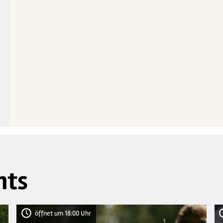
2
18
2
nts
öffnet um 18:00 Uhr