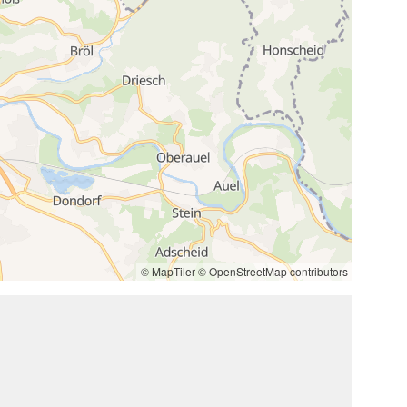
2
© MapTiler
© OpenStreetMap contributors