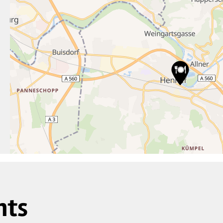
2
18
2
nts