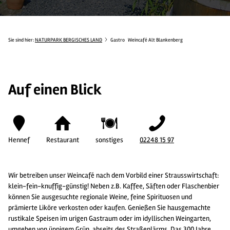
Sie sind hier:
NATURPARK BERGISCHES LAND
Gastro
Weincafé Alt Blankenberg
Auf einen Blick
Hennef
Restaurant
sonstiges
02248 15 97
Wir betreiben unser Weincafé nach dem Vorbild einer Strausswirtschaft:
klein-fein-knuffig-günstig! Neben z.B. Kaffee, Säften oder Flaschenbier
können Sie ausgesuchte regionale Weine, feine Spirituosen und
prämierte Liköre verkosten oder kaufen. Genießen Sie hausgemachte
rustikale Speisen im urigen Gastraum oder im idyllischen Weingarten,
umgeben von üppigem Grün, abseits des Straßenlärms. Das 300 Jahre