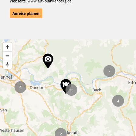
Webseite:
www.alt-blankenberg.de
Anreise planen
7
4
15
4
2