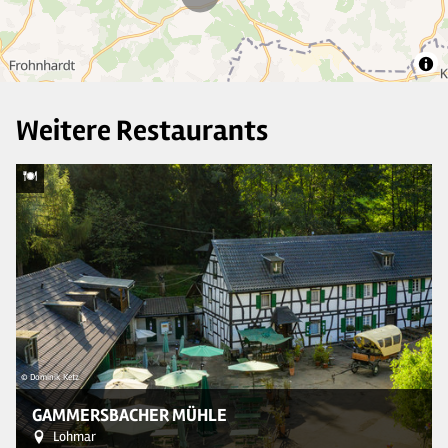
Weitere Restaurants
© Dominik Ketz
© 
GAMMERSBACHER MÜHLE
Lohmar