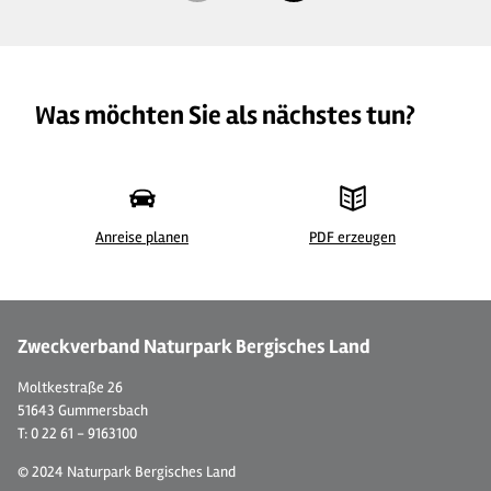
Was möchten Sie als nächstes tun?
Anreise planen
PDF erzeugen
© Ferienwohnung "Bergisches Land"
© 
Zweckverband Naturpark Bergisches Land
Moltkestraße 26
51643 Gummersbach
T: 0 22 61 - 9163100
© 2024 Naturpark Bergisches Land