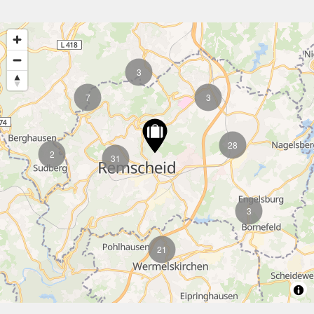
3
7
3
28
2
31
3
21