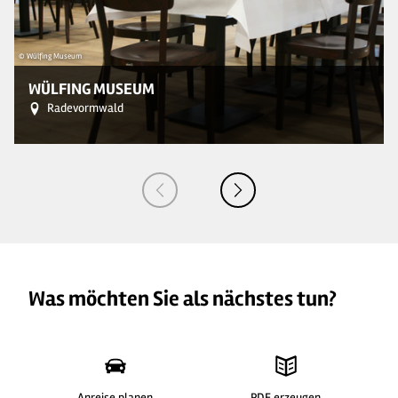
© Wülfing Museum
© 
WÜLFING MUSEUM
Radevormwald
Was möchten Sie als nächstes tun?
Anreise planen
PDF erzeugen