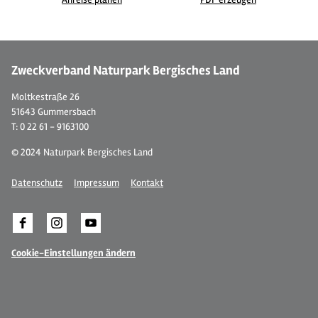
© Wülfing Museum
© 
Zweckverband Naturpark Bergisches Land
Moltkestraße 26
51643 Gummersbach
T: 0 22 61 - 9163100
© 2024 Naturpark Bergisches Land
Datenschutz
Impressum
Kontakt
Cookie-Einstellungen ändern