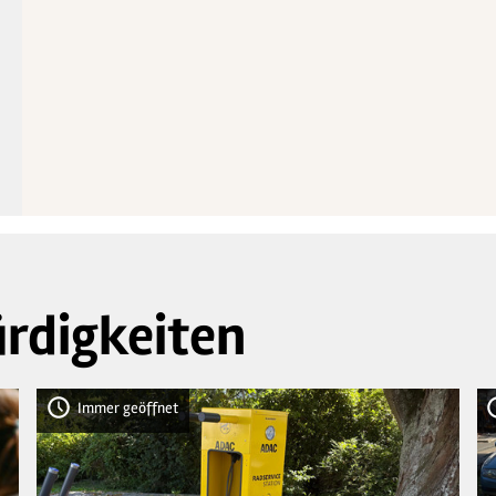
5
rdigkeiten
Immer geöffnet