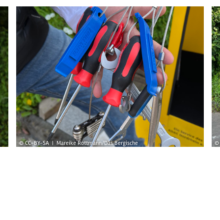
© CC-BY-SA | Mareike Rottmann/Das Bergische
© 