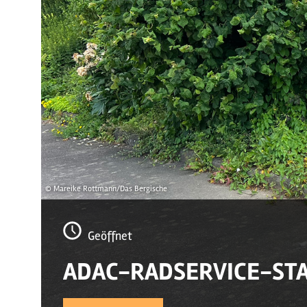
© Mareike Rottmann/Das Bergische
Geöffnet
ADAC-RADSERVICE-ST