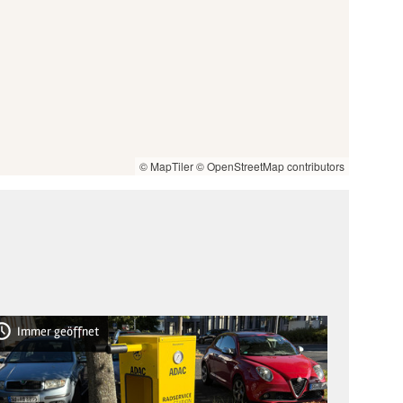
© MapTiler
© OpenStreetMap contributors
Immer geöffnet
Imme