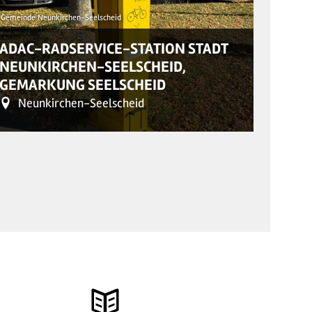
Gemeinde Neunkirchen-Seelscheid
© Lisa Rettl
ADAC-RADSERVICE-STATION STADT
NEUNKIRCHEN-SEELSCHEID,
ADAC
GEMARKUNG SEELSCHEID
GEME
Neunkirchen-Seelscheid
Rup