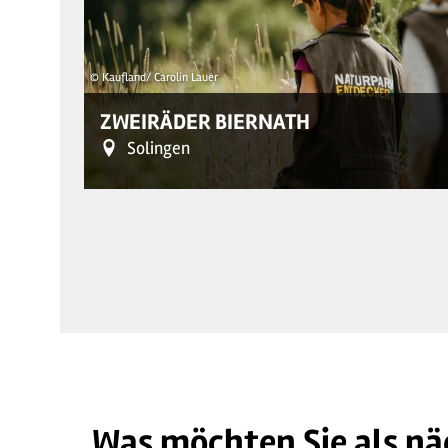
© Kaufland/ Carolin Lauer
ZWEIRÄDER BIERNATH
Solingen
Was möchten Sie als nä