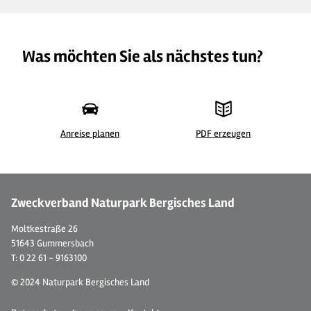
Was möchten Sie als nächstes tun?
Anreise planen
PDF erzeugen
©
| Maren Pussak / Das Bergische
©
Zweckverband Naturpark Bergisches Land
Moltkestraße 26
51643 Gummersbach
T: 0 22 61 - 9163100
© 2024 Naturpark Bergisches Land