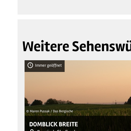
Weitere Sehenswü
Immer geöffnet
© Maren Pussak / Das Bergische
DOMBLICK BREITE