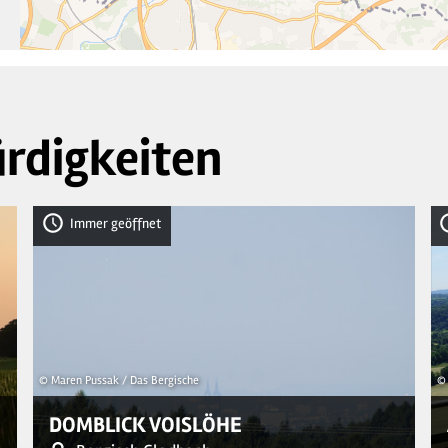
rdigkeiten
Immer geöffnet
© Maren Pussak / Das Bergische
© 
DOMBLICK VOISLÖHE