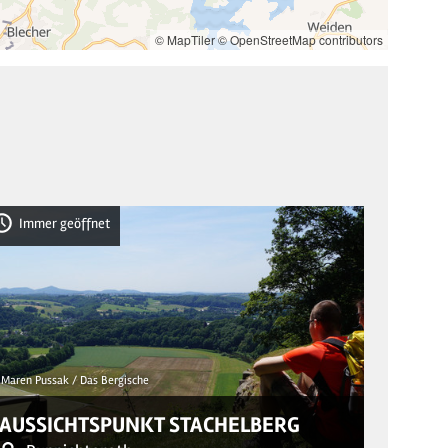
© MapTiler
© OpenStreetMap contributors
Immer geöffnet
Imme
© Christoph
Maren Pussak / Das Bergische
„DRE
AUSSICHTSPUNKT STACHELBERG
FOT