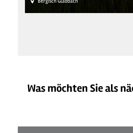
Bergisch Gladbach
Was möchten Sie als nä
©
| Maren Pussak / Das Bergische