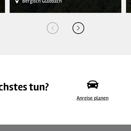
Bergisch Gladbach
chstes tun?
©
| Maren Pussak / Das Bergische
Anreise planen