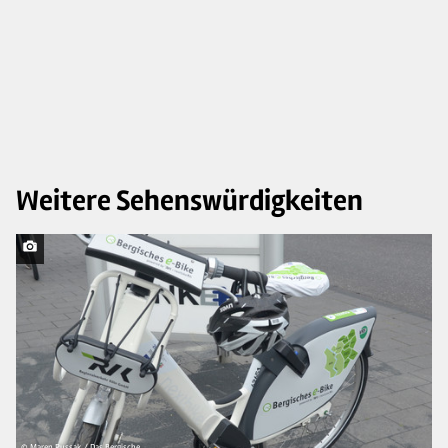
Weitere Sehenswürdigkeiten
© Maren Pussak / Das Bergische
© 