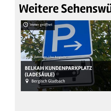
Weitere Sehenswü
Immer geöffnet
© Sabine Dohrmann / Das Bergische
BELKAW KUNDENPARKPLATZ
(LADESÄULE)
Bergisch Gladbach