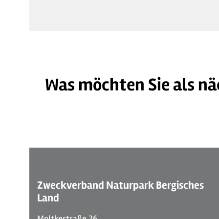
Was möchten Sie als nä
©
| Sabine Dohrmann / Das Bergische
Zweckverband Naturpark Bergisches
Land
Moltkestraße 26