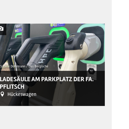
Sabine Dohrmann / Das Bergische
© Sabine Do
LADESÄULE AM PARKPLATZ DER FA.
HÜCK
PFLITSCH
BÜRG
Hückeswagen
Hü