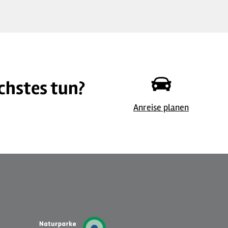
chstes tun?
©
| Sabine Dohrmann / Das Bergische
Anreise planen