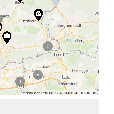
3
2
3
© MapTiler
© OpenStreetMap contributors