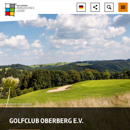
© www.druckreif-medien.de
GOLFCLUB OBERBERG E.V.