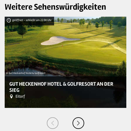
Weitere Sehenswürdigkeiten
geöffnet - schließt um 22:00 Uhr
© Gut Heckenhof Hotel & Golfresort
© 
GUT HECKENHOF HOTEL & GOLFRESORT AN DER
SIEG
Eitorf