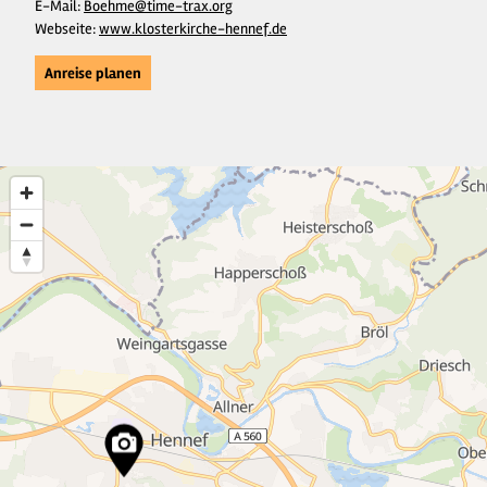
E-Mail:
Boehme@time-trax.org
Webseite:
www.klosterkirche-hennef.de
Anreise planen
2
2
16