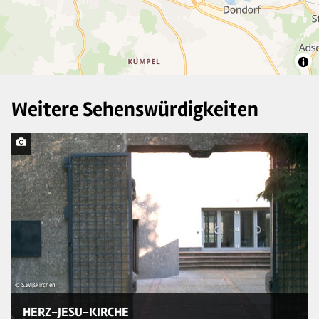
2
Weitere Sehenswürdigkeiten
© S.Wißkirchen
© 
HERZ-JESU-KIRCHE