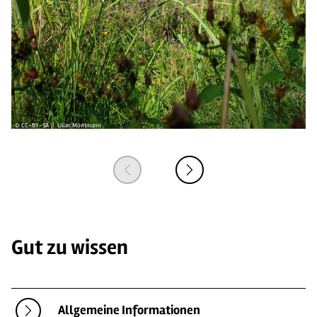
© CC-BY-SA | Lilian Möntmann
© 
Gut zu wissen
Allgemeine Informationen