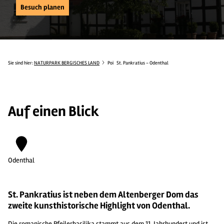
Besuch planen
Sie sind hier:
NATURPARK BERGISCHES LAND
Poi
St. Pankratius - Odenthal
Auf einen Blick
Odenthal
St. Pankratius ist neben dem Altenberger Dom das
zweite kunsthistorische Highlight von Odenthal.
Die romanische Pfeilerbasilika stammt aus dem 11. Jahrhundert und ist