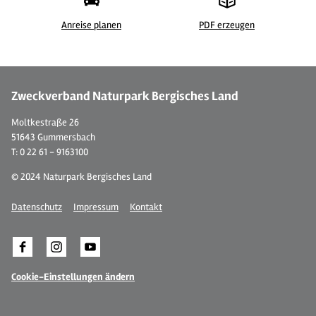
Anreise planen
PDF erzeugen
© S.Wißkirchen
© 
Zweckverband Naturpark Bergisches Land
Moltkestraße 26
51643 Gummersbach
T: 0 22 61 - 9163100
© 2024 Naturpark Bergisches Land
Datenschutz
Impressum
Kontakt
Cookie-Einstellungen ändern