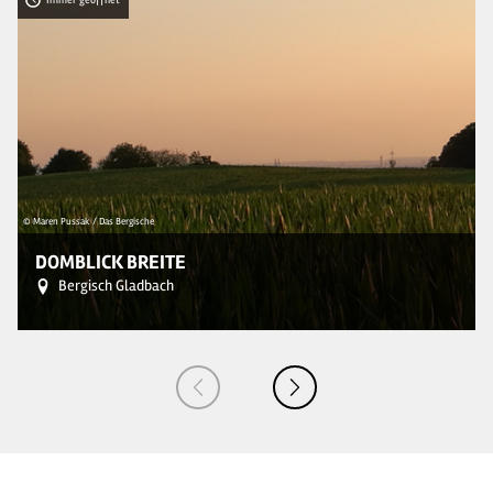
© Maren Pussak / Das Bergische
© 
DOMBLICK BREITE
Bergisch Gladbach