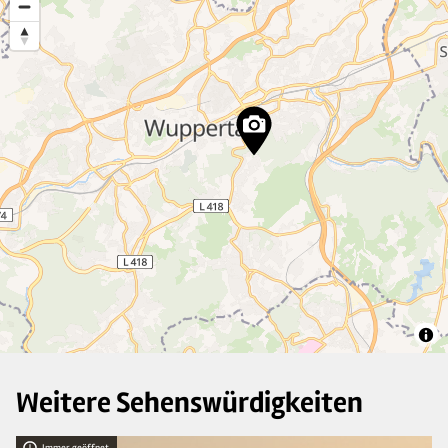
2
8
39
27
13
2
2
3
Weitere Sehenswürdigkeiten
Immer geöffnet