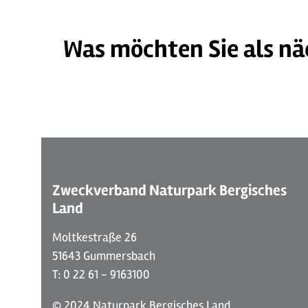
Was möchten Sie als nä
©
| Sabine Dohrmann / Das Bergische
Zweckverband Naturpark Bergisches
Land
Moltkestraße 26
51643 Gummersbach
T: 0 22 61 - 9163100
© 2024 Naturpark Bergisches Land