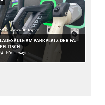
Sabine Dohrmann / Das Bergische
© Sabine Do
LADESÄULE AM PARKPLATZ DER FA.
HÜCK
PFLITSCH
BÜRG
Hückeswagen
Hü