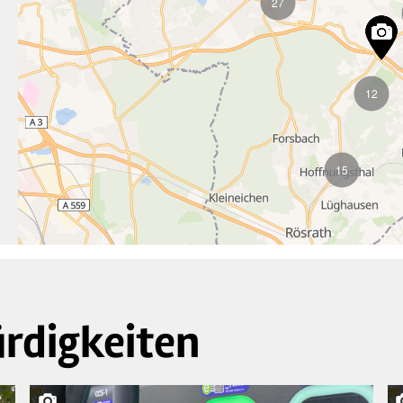
27
12
15
rdigkeiten