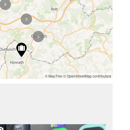
9
3
9
© MapTiler
© OpenStreetMap contributors