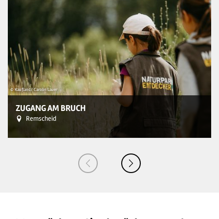
© Kaufland/ Carolin Lauer
© 
ZUGANG AM BRUCH
Remscheid