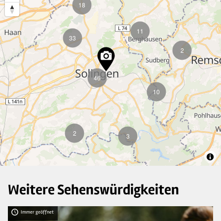
18
11
33
2
46
10
2
3
Weitere Sehenswürdigkeiten
Immer geöffnet