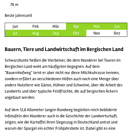
76 m
Beste Jahreszeit
Jan
Feb
Mär
Apr
Mai
Jun
Jul
Aug
Sep
Okt
Nov
Dez
Bauern, Tiere und Landwirtschaft im Bergischen Land
Schwarzbunte heißen die Vierbeiner, die dem Wanderer bei Touren im
Bergischen Land wohl am häufigsten begegnen. Auf dem
"Bauernhofweg" lernt er aber nicht nur diese Milchkuhrasse kennen,
sondern erfährt an verschiedenen Höfen auch noch eine Menge über
andere Nutztiere wie Gänse, Hühner und Schweine, über die Arbeit des
Landwirts und über typische Feldfrüchte, die auf bergischen Äckern
angebaut werden.
Auf dem 12,6 Kilometer langen Rundweg begleiten reich bebilderte
Infotafeln den Wanderer auch in die Geschichte der Landwirtschaft,
zeigen, wie die Kartoffel ihren Siegeszug in Deutschland antrat und
warum der Spargel ein echter Frühjahrsbote ist. Dabei gibt es eine