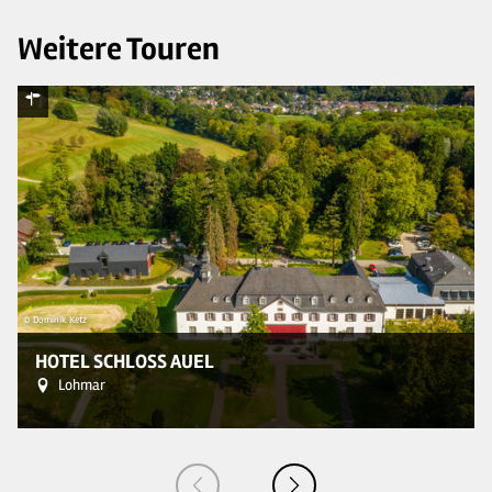
Weitere Touren
© Dominik Ketz
© 
HOTEL SCHLOSS AUEL
Lohmar