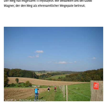
Der Weg hat insgesamt 11 Infotafeln. Wir bedanken uns bei Guido
Wagner, der den Weg als ehrenamtlicher Wegepate betreut.
© CC-BY-SA | Maren Pussak / Das Bergische
© 