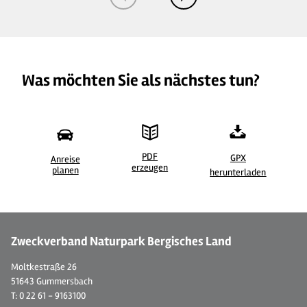
Was möchten Sie als nächstes tun?
PDF
GPX
Anreise
erzeugen
©
| Dominik Ketz
© 
planen
herunterladen
Zweckverband Naturpark Bergisches Land
Moltkestraße 26
51643 Gummersbach
T: 0 22 61 - 9163100