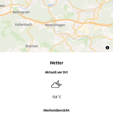
2
7
3
3
7
7
Wetter
Aktuell vor Ort
17,6 °C
Wochenübersicht