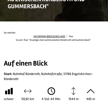
GUMMERSBACH"
Sie sind hier:
NATURPARK BERGISCHES LAND
Tour
Gravel-Tour "Knackiges Auf und Ab zwischen Ründeroth und Gummersbach"
Auf einen Blick
Start:
Bahnhof Ründeroth, Bahnhofstraße, 51766 Engelskirchen-
Ründeroth
schwer
50,92 km
4 Std. 44 Min.
1544 m
405 m