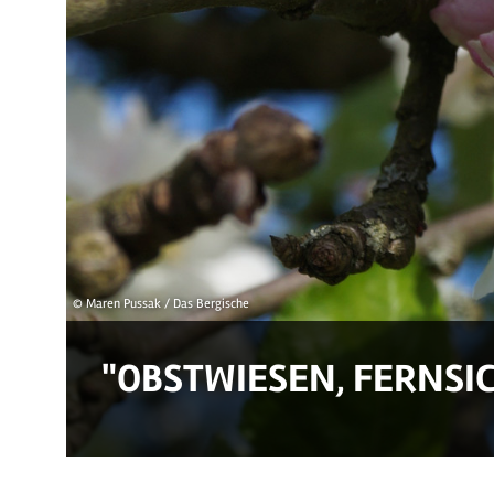
© Maren Pussak / Das Bergische
"OBSTWIESEN, FERNSI