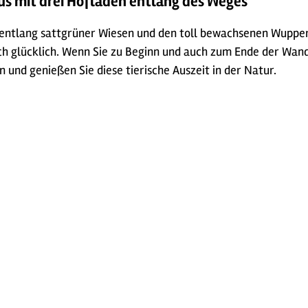
 mit drei Hofläden entlang des Weges
ir entlang sattgrüner Wiesen und den toll bewachsenen Wupp
ch glücklich. Wenn Sie zu Beginn und auch zum Ende der Wand
n und genießen Sie diese tierische Auszeit in der Natur.