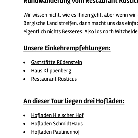
Rundwanderung vom Restaurant Rusticus
Wir wissen nicht, wie es Ihnen geht, aber wenn w
Bergische Land streifen, dann macht uns das einfa
eigentlich nichts Besseres. Also los nach Witzhelde
Unsere Einkehrempfehlungen:
Gaststätte Rüdenstein
Haus Klippenberg
Restaurant Rusticus
An dieser Tour liegen drei Hofläden:
Hofladen Hielscher Hof
Hofladen SchmidtHaus
Hofladen Paulinenhof