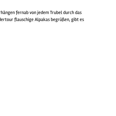
erhängen fernab von jedem Trubel durch das
2
ertour flauschige Alpakas begrüßen, gibt es