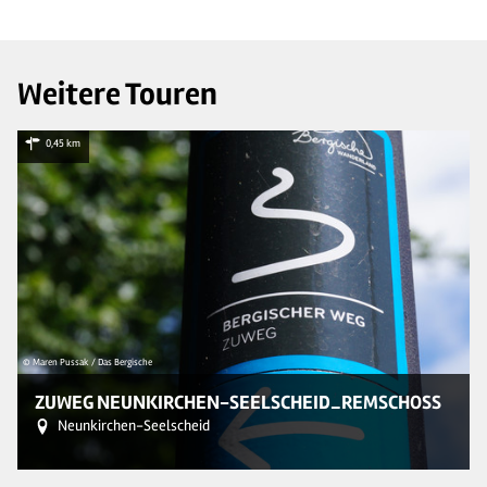
Weitere Touren
0,45 km
© Maren Pussak / Das Bergische
© 
ZUWEG NEUNKIRCHEN-SEELSCHEID_REMSCHOSS
Neunkirchen-Seelscheid