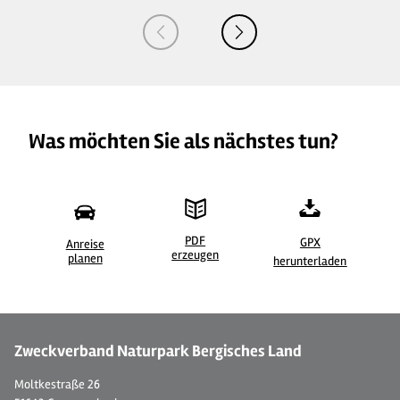
Was möchten Sie als nächstes tun?
PDF
GPX
Anreise
erzeugen
©
| Maren Pussak / Das Bergische
©
planen
herunterladen
Zweckverband Naturpark Bergisches Land
Moltkestraße 26