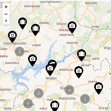
5
4
2
2
4