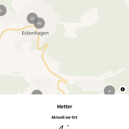
2
13
18
2
Wetter
Aktuell vor Ort
2
2