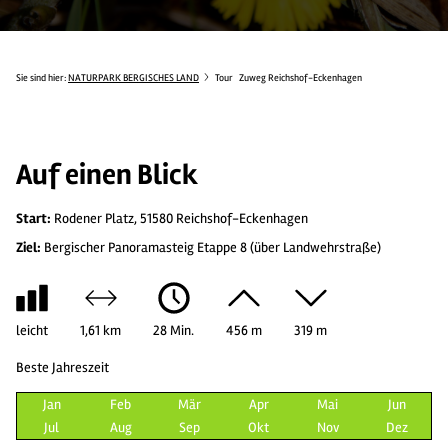
Sie sind hier:
NATURPARK BERGISCHES LAND
Tour
Zuweg Reichshof-Eckenhagen
Auf einen Blick
Start:
Rodener Platz, 51580 Reichshof-Eckenhagen
Ziel:
Bergischer Panoramasteig Etappe 8 (über Landwehrstraße)
leicht
1,61 km
28 Min.
456 m
319 m
Beste Jahreszeit
Jan
Feb
Mär
Apr
Mai
Jun
Jul
Aug
Sep
Okt
Nov
Dez