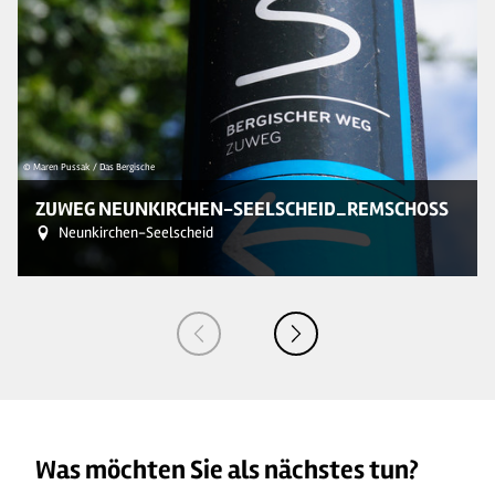
© Maren Pussak / Das Bergische
© 
ZUWEG NEUNKIRCHEN-SEELSCHEID_REMSCHOSS
Neunkirchen-Seelscheid
Was möchten Sie als nächstes tun?