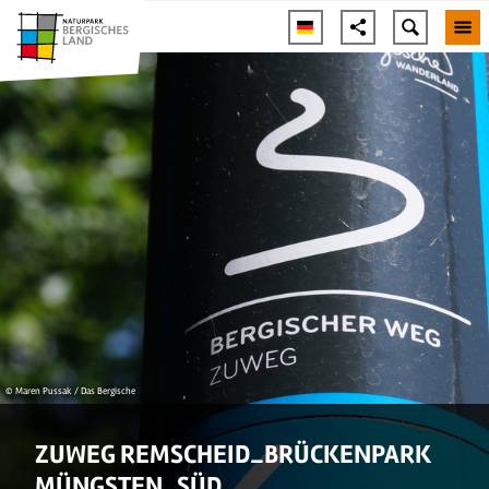
© Maren Pussak / Das Bergische
ZUWEG REMSCHEID_BRÜCKENPARK
MÜNGSTEN_SÜD