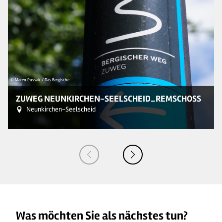
© Maren Pussak / Das Bergische
© 
ZUWEG NEUNKIRCHEN-SEELSCHEID_REMSCHOSS
Neunkirchen-Seelscheid
Was möchten Sie als nächstes tun?