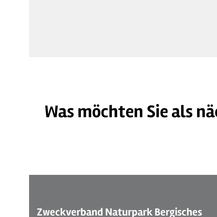
Was möchten Sie als nä
©
| Maren Pussak / Das Bergische
Zweckverband Naturpark Bergisches