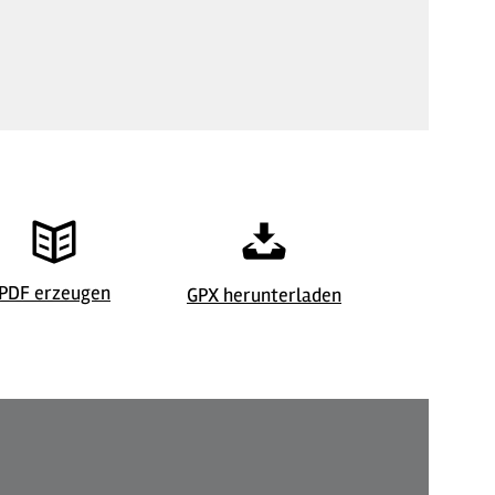
©
| Maren Pussak / Das Bergische
©
| Maren P
PDF erzeugen
GPX herunterladen