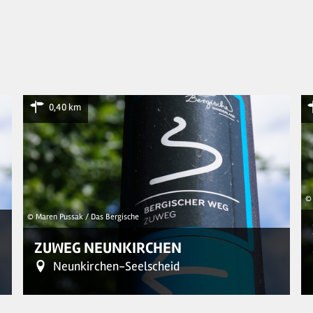
0,40 km
© 
© Maren Pussak / Das Bergische
ZUWEG NEUNKIRCHEN
Neunkirchen-Seelscheid