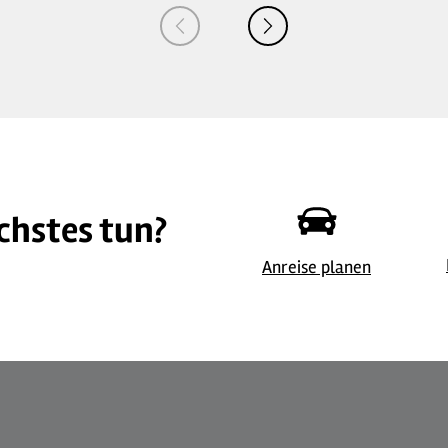
chstes tun?
©
| Maren Pussak / Das Bergische
Anreise planen