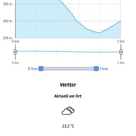
305 m
300 m
295 m
0 km
1 km
0 km
1 km
0 km
1 km
Wetter
Aktuell vor Ort
23,3 °C