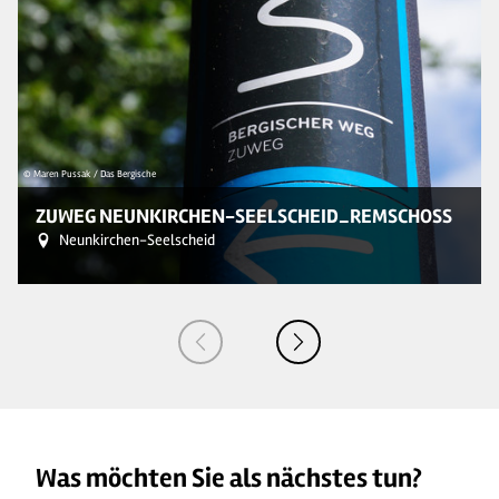
© Maren Pussak / Das Bergische
© 
ZUWEG NEUNKIRCHEN-SEELSCHEID_REMSCHOSS
Neunkirchen-Seelscheid
Was möchten Sie als nächstes tun?