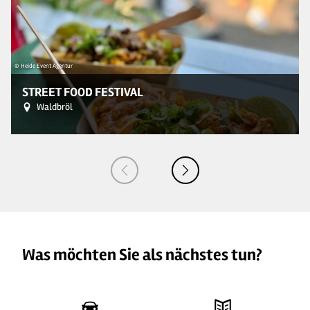
© Heide Event Agentur
© A
STREET FOOD FESTIVAL
Waldbröl
Was möchten Sie als nächstes tun?