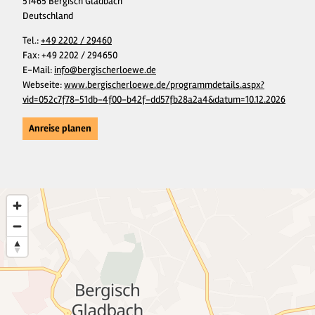
51465 Bergisch Gladbach
Deutschland
Tel.:
+49 2202 / 29460
Fax:
+49 2202 / 294650
E-Mail:
info@bergischerloewe.de
Webseite:
www.bergischerloewe.de/programmdetails.aspx?
vid=052c7f78-51db-4f00-b42f-dd57fb28a2a4&datum=10.12.2026
Anreise planen