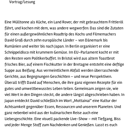
Vortrag/Lesung
Eine Mülltonne als Küche, ein Land Rover, der mit gebrauchtem Frittieröl
fährt, und kochen mit dem, was andere wegwerfen: Das sind die Zutaten
für einen außergewöhnlichen Roadtrip des Kochs und Filmemachers
David Groß durch zehn europäische Länder – von Dänemark bis
Rumänien und weiter bis nach Japan. In Berlin organisiert er eine
Schnippeldisco mit krummem Gemüse. Im EU-Parlament kocht er mit
den Resten vom Politikerbuffet. In Bristol wird aus altem Toastbrot
frisches Bier, auf einem Fischkutter in der Bretagne entsteht eine deftige
Suppe aus Beifang. Aus vermeintlichem Abfall werden überraschende
Gerichte, aus Begegnungen Geschichten – und neue Perspektiven.
Überall trifft David auf Menschen, die ihre ganz eigenen Rezepte für ein
gutes und umweltbewusstes Leben teilen. Gemeinsam zeigen sie, wie
viel Wert in den Dingen steckt, die andere längst abgeschrieben haben. In
Japan entdeckt David schließlich im Wort „Mottainai” eine Kultur der
Achtsamkeit gegenüber Essen, Ressourcen und unserem Planeten. Und
ganz nebenbei wird aus der kulinarischen Reise auch eine
Liebesgeschichte. Eine visuell packende Live-Show – mit Tiefgang, Biss
und jeder Menge Stoff zum Nachdenken und Genießen. Lasst es euch