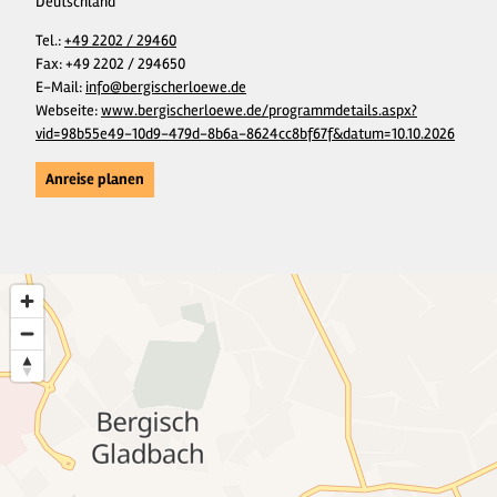
Deutschland
Tel.:
+49 2202 / 29460
Fax:
+49 2202 / 294650
E-Mail:
info@bergischerloewe.de
Webseite:
www.bergischerloewe.de/programmdetails.aspx?
vid=98b55e49-10d9-479d-8b6a-8624cc8bf67f&datum=10.10.2026
Anreise planen