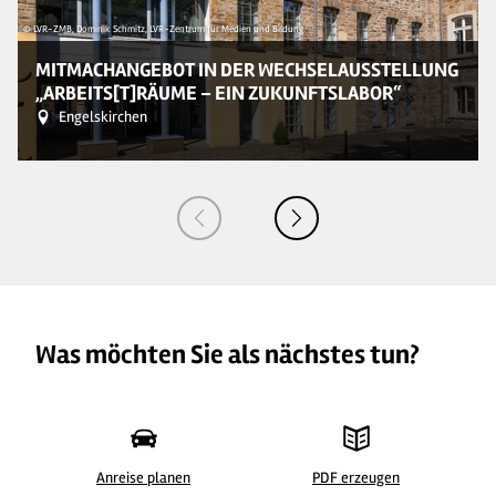
© LVR-ZMB, Dominik Schmitz, LVR-Zentrum für Medien und Bildung
MITMACHANGEBOT IN DER WECHSELAUSSTELLUNG
„ARBEITS[T]RÄUME – EIN ZUKUNFTSLABOR“
Engelskirchen
Was möchten Sie als nächstes tun?
Anreise planen
PDF erzeugen
© LVR-ZMB, Dominik Schmitz, LVR-Zentrum für Medien und Bildung