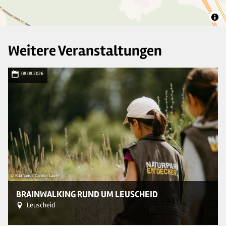
Weitere Veranstaltungen
08.08.2026
© Kaufland/ Carolin Lauer
© 
BRAINWALKING RUND UM LEUSCHEID
Leuscheid