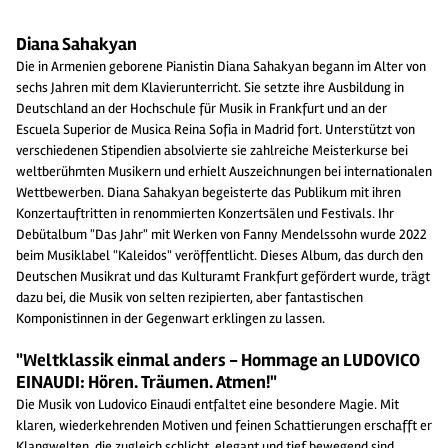
Diana Sahakyan
Die in Armenien geborene Pianistin Diana Sahakyan begann im Alter von
sechs Jahren mit dem Klavierunterricht. Sie setzte ihre Ausbildung in
Deutschland an der Hochschule für Musik in Frankfurt und an der
Escuela Superior de Musica Reina Sofia in Madrid fort. Unterstützt von
verschiedenen Stipendien absolvierte sie zahlreiche Meisterkurse bei
weltberühmten Musikern und erhielt Auszeichnungen bei internationalen
Wettbewerben. Diana Sahakyan begeisterte das Publikum mit ihren
Konzertauftritten in renommierten Konzertsälen und Festivals. Ihr
Debütalbum "Das Jahr" mit Werken von Fanny Mendelssohn wurde 2022
beim Musiklabel "Kaleidos" veröffentlicht. Dieses Album, das durch den
Deutschen Musikrat und das Kulturamt Frankfurt gefördert wurde, trägt
dazu bei, die Musik von selten rezipierten, aber fantastischen
Komponistinnen in der Gegenwart erklingen zu lassen.
"Weltklassik einmal anders - Hommage an LUDOVICO
EINAUDI: Hören. Träumen. Atmen!"
Die Musik von Ludovico Einaudi entfaltet eine besondere Magie. Mit
klaren, wiederkehrenden Motiven und feinen Schattierungen erschafft er
Klangwelten, die zugleich schlicht, elegant und tief bewegend sind.