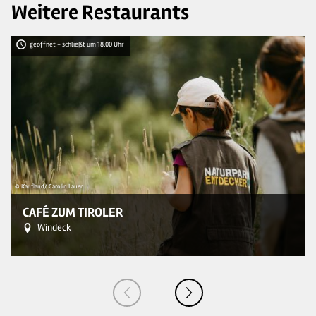
Weitere Restaurants
geöffnet - schließt um 18:00 Uhr
© Kaufland/ Carolin Lauer
© J
CAFÉ ZUM TIROLER
Windeck