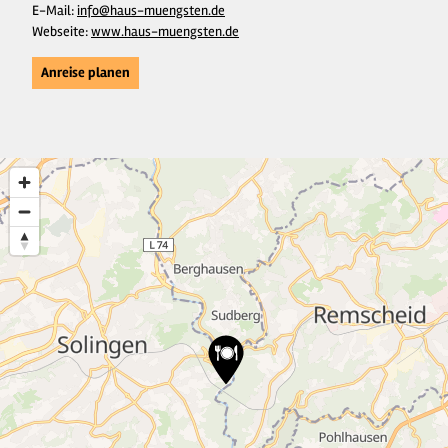
E-Mail:
info@haus-muengsten.de
Webseite:
www.haus-muengsten.de
Anreise planen
4
25
11
43
13
6