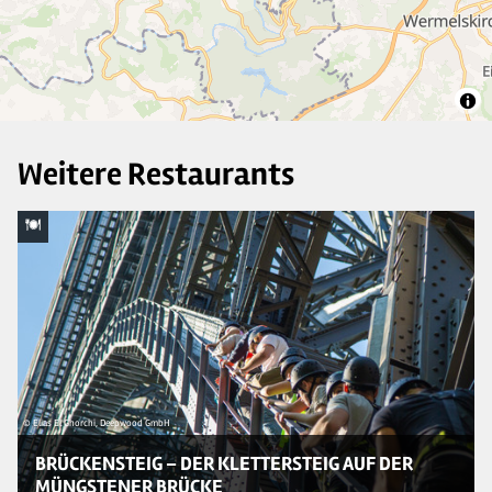
7
3
Weitere Restaurants
© Elias El Ghorchi, Deepwood GmbH
© 
BRÜCKENSTEIG – DER KLETTERSTEIG AUF DER
MÜNGSTENER BRÜCKE