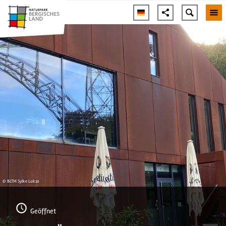
© BLTM Sylke Lukas
Geöffnet