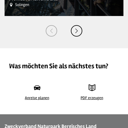
Solingen
Was möchten Sie als nächstes tun?
Anreise planen
PDF erzeugen
©
| Elias El Ghorchi, Deepwood GmbH
© 
Zweckverband Naturpark Bergisches Land