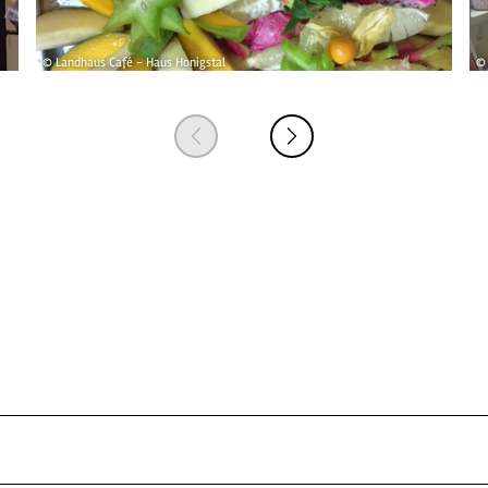
© Landhaus Café - Haus Honigstal
© 