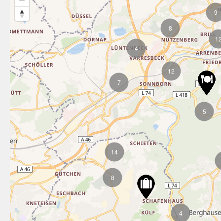
9
8
1
4
12
7
5
14
8
4