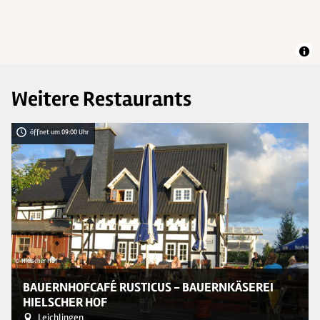
Weitere Restaurants
öffnet um 09:00 Uhr
© Hielscher Hof
© 
BAUERNHOFCAFÉ RUSTICUS - BAUERNKÄSEREI
HIELSCHER HOF
Leichlingen