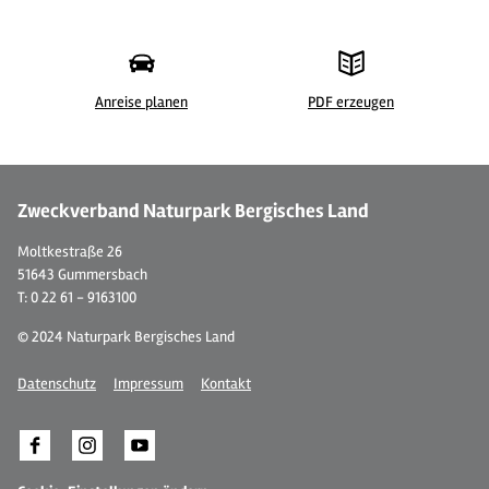
Anreise planen
PDF erzeugen
© Ferienwohnung "Bergisches Land"
© 
Zweckverband Naturpark Bergisches Land
Moltkestraße 26
51643 Gummersbach
T: 0 22 61 - 9163100
© 2024 Naturpark Bergisches Land
Datenschutz
Impressum
Kontakt