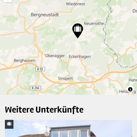
3
14
5
42
8
5
Weitere Unterkünfte