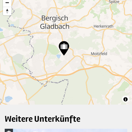
3
2
15
7
37
5
Weitere Unterkünfte