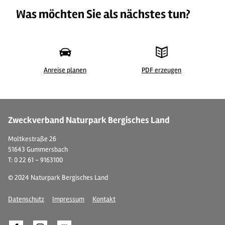
Was möchten Sie als nächstes tun?
Anreise planen
PDF erzeugen
© Ferienwohnung "Bergisches Land"
© 
Zweckverband Naturpark Bergisches Land
Moltkestraße 26
51643 Gummersbach
T: 0 22 61 - 9163100
© 2024 Naturpark Bergisches Land
Datenschutz
Impressum
Kontakt