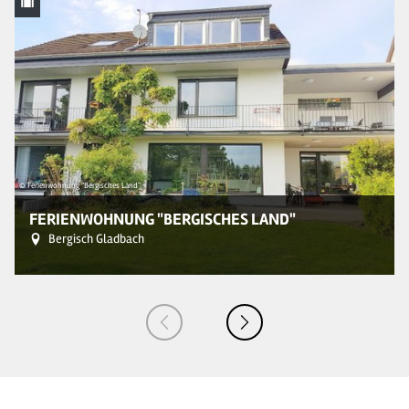
© Ferienwohnung "Bergisches Land"
© 
FERIENWOHNUNG "BERGISCHES LAND"
Bergisch Gladbach