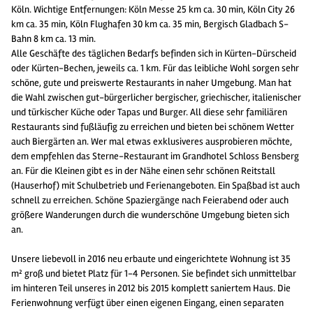
Köln. Wichtige Entfernungen: Köln Messe 25 km ca. 30 min, Köln City 26
km ca. 35 min, Köln Flughafen 30 km ca. 35 min, Bergisch Gladbach S-
Bahn 8 km ca. 13 min.
Alle Geschäfte des täglichen Bedarfs befinden sich in Kürten-Dürscheid
oder Kürten-Bechen, jeweils ca. 1 km. Für das leibliche Wohl sorgen sehr
schöne, gute und preiswerte Restaurants in naher Umgebung. Man hat
die Wahl zwischen gut-bürgerlicher bergischer, griechischer, italienischer
und türkischer Küche oder Tapas und Burger. All diese sehr familiären
Restaurants sind fußläufig zu erreichen und bieten bei schönem Wetter
auch Biergärten an. Wer mal etwas exklusiveres ausprobieren möchte,
dem empfehlen das Sterne-Restaurant im Grandhotel Schloss Bensberg
an. Für die Kleinen gibt es in der Nähe einen sehr schönen Reitstall
(Hauserhof) mit Schulbetrieb und Ferienangeboten. Ein Spaßbad ist auch
schnell zu erreichen. Schöne Spaziergänge nach Feierabend oder auch
größere Wanderungen durch die wunderschöne Umgebung bieten sich
an.
Unsere liebevoll in 2016 neu erbaute und eingerichtete Wohnung ist 35
m² groß und bietet Platz für 1-4 Personen. Sie befindet sich unmittelbar
im hinteren Teil unseres in 2012 bis 2015 komplett saniertem Haus. Die
Ferienwohnung verfügt über einen eigenen Eingang, einen separaten