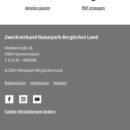
Anreise planen
PDF erzeugen
© Ferienwohnung "Bergisches Land"
© 
Zweckverband Naturpark Bergisches Land
Moltkestraße 26
51643 Gummersbach
T: 0 22 61 - 9163100
© 2024 Naturpark Bergisches Land
Datenschutz
Impressum
Kontakt
Cookie-Einstellungen ändern