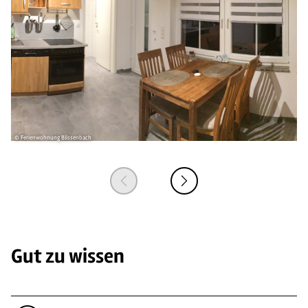
© Ferienwohnung Blissenbach
© 
Gut zu wissen