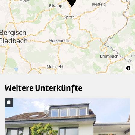
7
7
7
3
3
2
Weitere Unterkünfte