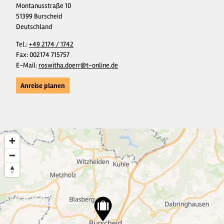
Montanusstraße 10
51399 Burscheid
Deutschland
Tel.:
+49 2174 / 1742
Fax:
002174 715757
E-Mail:
roswitha.doerr@t-online.de
Anreise planen
6
5
2
4