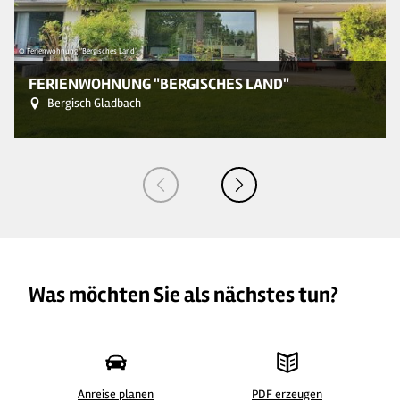
© Ferienwohnung "Bergisches Land"
© 
FERIENWOHNUNG "BERGISCHES LAND"
Bergisch Gladbach
Was möchten Sie als nächstes tun?
Anreise planen
PDF erzeugen