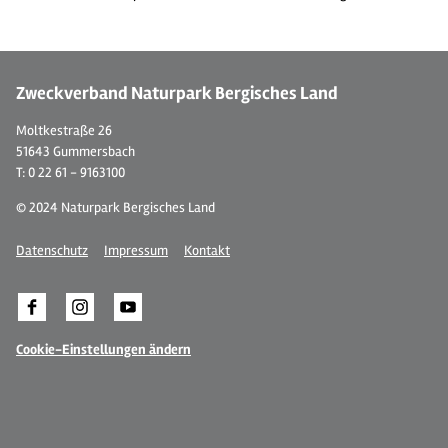
© Ferienwohnung "Bergisches Land"
© 
Zweckverband Naturpark Bergisches Land
Moltkestraße 26
51643 Gummersbach
T: 0 22 61 - 9163100
© 2024 Naturpark Bergisches Land
Datenschutz
Impressum
Kontakt
Cookie-Einstellungen ändern