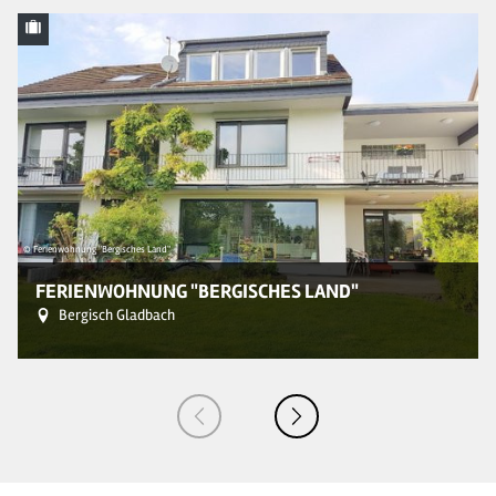
© Ferienwohnung "Bergisches Land"
© 
FERIENWOHNUNG "BERGISCHES LAND"
Bergisch Gladbach