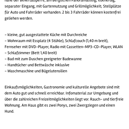
nahe der Bevertalsperre, am Bergischen Panoramasteig; ebenerdig,
separater Eingang, mit Gartennutzung und Grillmöglichkeit; Stellplätze
für Auto und Fahrräder vorhanden. 2 bis 3 Fahrräder können kostenfrei
geliehen werden.
- kleine, gut ausgestattete Küche mit Durchreiche
- Wohnraum mit Essplatz (4 Stühle), Schlafcouch (1,40 m breit),
Fernseher mit DVD-Player, Radio mit Cassetten-MP3-CD-Player, WLAN
- Schlafzimmer (Bett 1,40 breit)
- Bad mit zum Duschen geeigneter Badewanne
- Handtücher und Bettwäsche inklusíve
- Waschmaschine und Bügelutensilien
Einkaufsmöglichkeiten, Gastronomie und kulturelle Angebote sind mit
dem Auto gut und schnell erreichbar. Infomaterial zur Umgebung und
über die zahlreichen Freizeitmöglichkeiten liegt vor. Rauch- und tierfreie
Wohnung. Am Haus gibt es zwei Ponys, zwei Zwergziegen und einen
Hund.