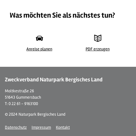
Was möchten Sie als nächstes tun?
Anreise planen
PDF erzeugen
© Ferienwohnung "Bergisches Land"
© 
Zweckverband Naturpark Bergisches Land
Moltkestraße 26
51643 Gummersbach
T: 0 22 61 - 9163100
© 2024 Naturpark Bergisches Land
Datenschutz
Impressum
Kontakt