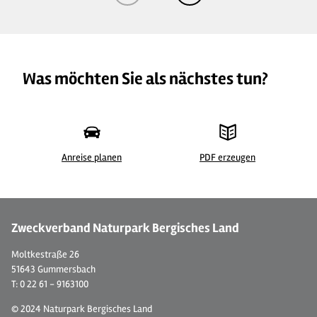
Was möchten Sie als nächstes tun?
Anreise planen
PDF erzeugen
© Ferienwohnung "Bergisches Land"
© 
Zweckverband Naturpark Bergisches Land
Moltkestraße 26
51643 Gummersbach
T: 0 22 61 - 9163100
© 2024 Naturpark Bergisches Land