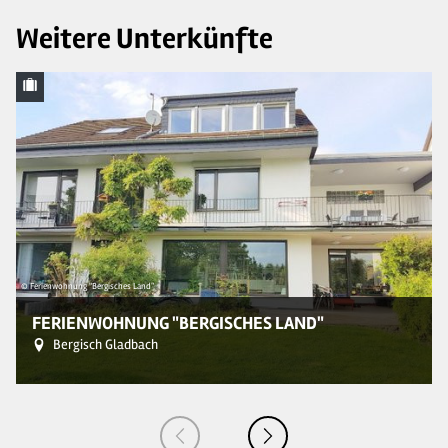
Weitere Unterkünfte
© Ferienwohnung "Bergisches Land"
© 
FERIENWOHNUNG "BERGISCHES LAND"
Bergisch Gladbach