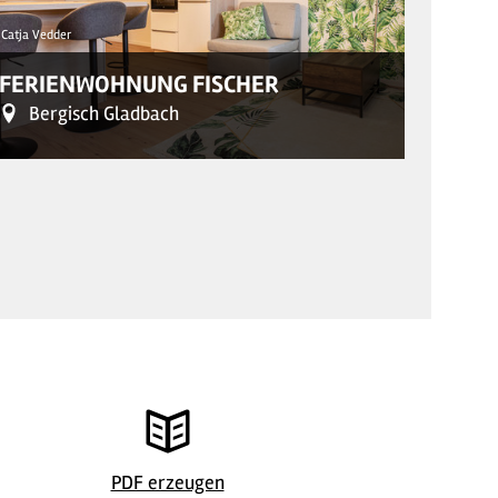
Catja Vedder
© Helli Hech
FERIENWOHNUNG FISCHER
FERI
Bergisch Gladbach
Ber
Catja Vedder
© Helli Hech
PDF erzeugen