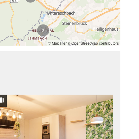
2
© MapTiler
© OpenStreetMap contributors