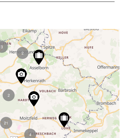
3
2
2
21
4