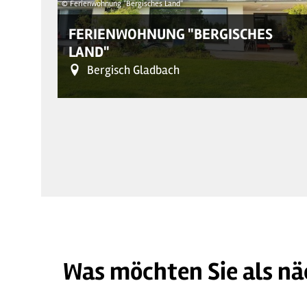
© Ferienwohnung "Bergisches Land"
FERIENWOHNUNG "BERGISCHES
LAND"
Bergisch Gladbach
Was möchten Sie als nä
© Ferienwohnung "Bergisches Land"