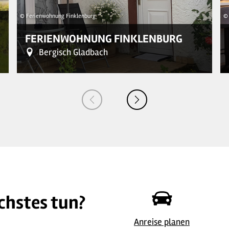
© Ferienwohnung Finklenburg
© 
FERIENWOHNUNG FINKLENBURG
Bergisch Gladbach
chstes tun?
© Ferienwohnung Finklenburg
© 
Anreise planen