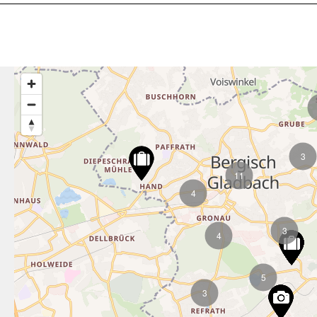
3
11
4
3
4
5
3