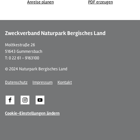
Anreise planen
PDF erzeugen
© Ferienwohnung "Bergisches Land"
© 
Zweckverband Naturpark Bergisches Land
Moltkestraße 26
51643 Gummersbach
T: 0 22 61 - 9163100
© 2024 Naturpark Bergisches Land
Datenschutz
Impressum
Kontakt
Cookie-Einstellungen ändern