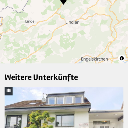
2
7
29
3
Weitere Unterkünfte