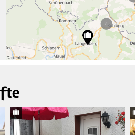
8
fte