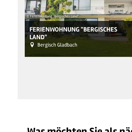
© Ferienwohnung "Bergisches Land"
FERIENWOHNUNG "BERGISCHES
LAND"
Bergisch Gladbach
Was möchten Sie als nä