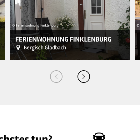
© Ferienwohnung Finklenburg
© 
FERIENWOHNUNG FINKLENBURG
Bergisch Gladbach
chstes tun?