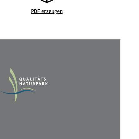
Catja Vedder
© Helli Hech
PDF erzeugen