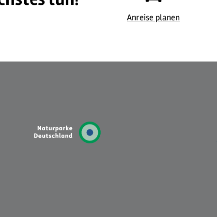
© Ferienwohnung Finklenburg
© 
Anreise planen