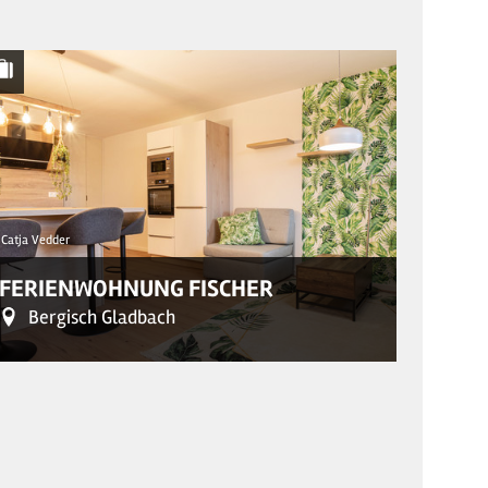
Catja Vedder
© Helli Hech
FERIENWOHNUNG FISCHER
FERI
Bergisch Gladbach
Ber