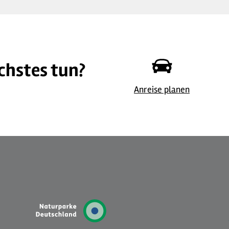
chstes tun?
© Ferienwohnung Finklenburg
© 
Anreise planen