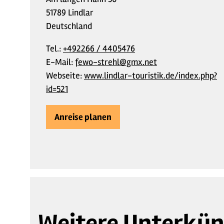
51789 Lindlar
Deutschland
Tel.:
+492266 / 4405476
E-Mail:
fewo-strehl@gmx.net
Webseite:
www.lindlar-touristik.de/index.php?
id=521
Anreise planen
Weitere Unterkün