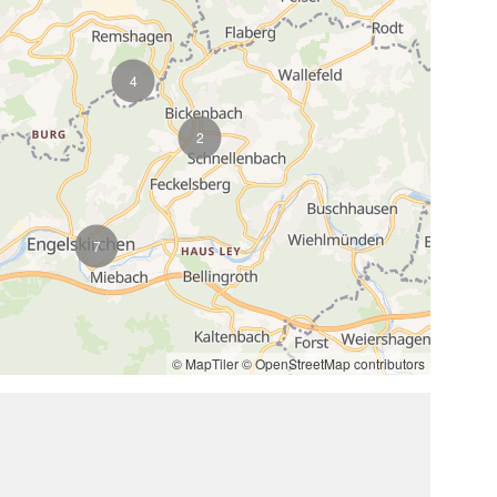
4
2
7
© MapTiler
© OpenStreetMap contributors