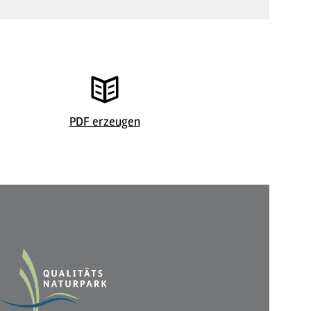
Catja Vedder
© Helli Hech
PDF erzeugen