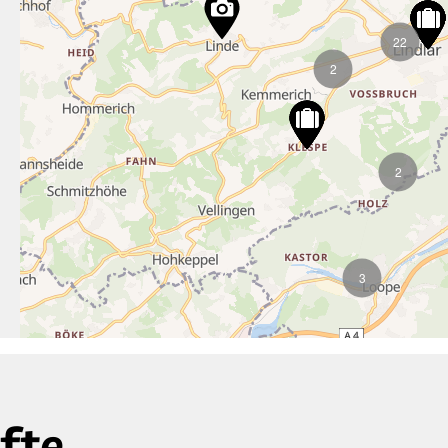
22
2
2
3
fte